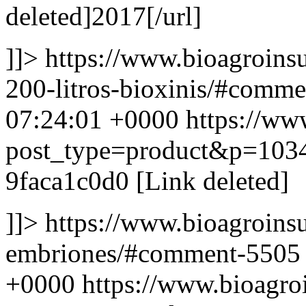
deleted]2017[/url]
]]>
https://www.bioagroins
200-litros-bioxinis/#comm
07:24:01 +0000
https://ww
post_type=product&p=103
9faca1c0d0 [Link deleted]
]]>
https://www.bioagroins
embriones/#comment-550
+0000
https://www.bioagr