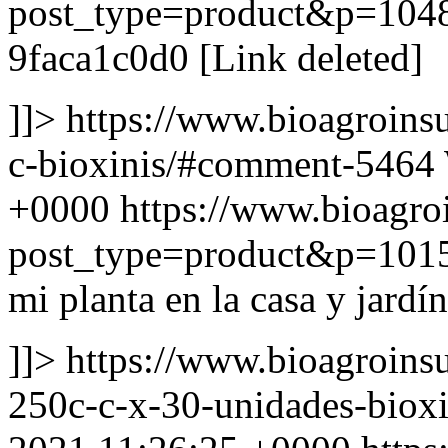
post_type=product&p=104
9faca1c0d0 [Link deleted]
]]>
https://www.bioagroins
c-bioxinis/#comment-5464
+0000
https://www.bioagr
post_type=product&p=101
mi planta en la casa y jardín
]]>
https://www.bioagroins
250c-c-x-30-unidades-bio